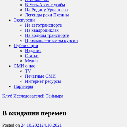
В Усть-Авам с углём
На Родину Урванцева
Легенды реки Пясины
Экскурсии
На автотранспорте
На квадроциклах
На водном транспорте
Промышленные экскурсии
Публикации
Издания
Статьи
Медиа
СМИ о нас
TV
Печатные СМИ
Интернет-ресурсы
Партнёры
Клуб Исследователей Таймыра
В ожидании перемен
Posted on
24.10.2021
24.10.2021