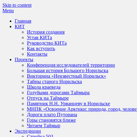
Skip to content
Menu
Главная
КИТ
История создания
Устав КИТа
Руководство КИТа
Как вступить
Контакты
Проекты
Конференция исследователей территории
Большая история Большого Норильска
Викторина «Неизвестный Норильск»
Тайны старого Норильска
Школа краеведа
Голубыми дорогами Таймыра
Отпуск на Таймыре
Памятник Н.Н. Урванцеву в Норильске
МНПК «Освоение Арктики: природа, город, челове
Дороги плато Путорана
Горы становятся ближе
Читаем Таймыр
Экспедиции
Стройка 503