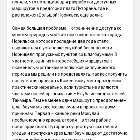
поняли, что потенциал для разработки доступных
маршрутов в предгорья плато Путорана, где и
расположен Большой Норильск, ещё велик.
Самая большая проблема – ограничение доступа ко
многим природным объектам в окрестностях города
Норильска, которое последние два года стало
выражаться в установке службой безопасности
Норникеля пропускных пунктов со шлагбаумами. В
частности, один из интереснейших маршрутов к
окаменелым останкам моллюсков силлурийского
периода мы решили не представлять, так как получить
пропуск для проезда к Каменскому месторождению
практически нереально, если туристы не являются
членами нашей организации – Клуба исследователей
Таймыра. Тем не менее один маршрут с преодолением
шлагбаума мы всё же включили в проект по двум
причинам. Первая – каньон реки Мокулай
необыкновенно красив, вторая – в этом районе
предгорий плато Путорана существуют охотничьи
угодья и пропуска через шлагбаум выдают достаточно
легко. Необходимо только связаться с