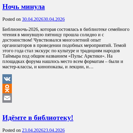
Ночь минула
Posted on
30.04.2026
30.04.2026
Библионочь-2026, которая состоялась в библиотеке семейного
чтения в минувшую пятницу прошла солидно и с
достоинством! Чувствовался многолетний опыт
организаторов в проведении подобных мероприятий. Темой
этого года стал экскурс по культуре и традициям народов
Таймыра под общим названием «Пульс Арктики». На
площадках форума нашлось место всем форматам – были и
мастер-классы, и кинопоказы, и лекции, и…
VK
Odnoklassniki
Email
Идёмте в библиотеку!
Posted on
23.04.2026
23.04.2026