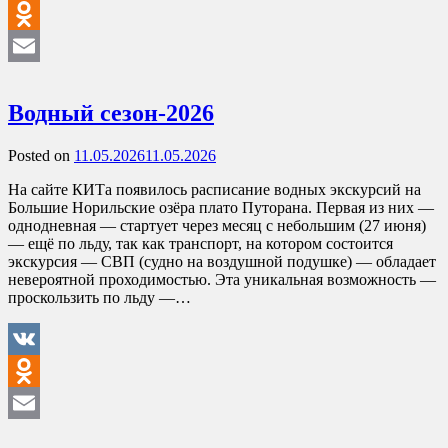
VK
Odnoklassniki
Email
Водный сезон-2026
Posted on
11.05.2026
11.05.2026
На сайте КИТа появилось расписание водных экскурсий на
Большие Норильские озёра плато Путорана. Первая из них —
однодневная — стартует через месяц с небольшим (27 июня)
— ещё по льду, так как транспорт, на котором состоится
экскурсия — СВП (судно на воздушной подушке) — обладает
невероятной проходимостью. Эта уникальная возможность —
проскользить по льду —…
VK
Odnoklassniki
Email