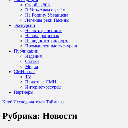
Стройка 503
В Усть-Авам с углём
На Родину Урванцева
Легенды реки Пясины
Экскурсии
На автотранспорте
На квадроциклах
На водном транспорте
Промышленные экскурсии
Публикации
Издания
Статьи
Медиа
СМИ о нас
TV
Печатные СМИ
Интернет-ресурсы
Партнёры
Клуб Исследователей Таймыра
Рубрика:
Новости