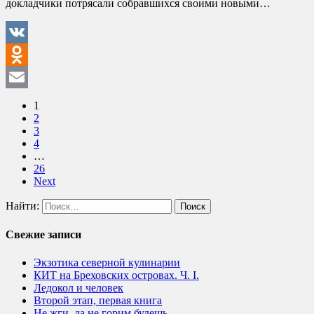
докладчики потрясали собравшихся своими новыми…
VK
Odnoklassniki
Email
1
2
3
4
…
26
Next
Найти:
Свежие записи
Экзотика северной кулинарии
КИТ на Бреховских островах. Ч. I.
Ледокол и человек
Второй этап, первая книга
Не жги, да не горим будешь