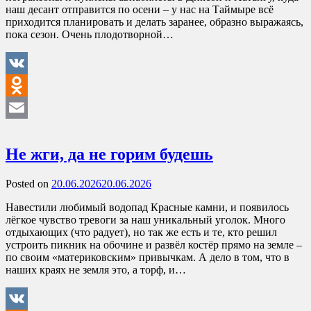
наш десант отправится по осени – у нас на Таймыре всё
приходится планировать и делать заранее, образно выражаясь,
пока сезон. Очень плодотворной…
VK
Odnoklassniki
Email
Не жги, да не горим будешь
Posted on
20.06.2026
20.06.2026
Навестили любимый водопад Красные камни, и появилось
лёгкое чувство тревоги за наш уникальный уголок. Много
отдыхающих (что радует), но так же есть и те, кто решил
устроить пикник на обочине и развёл костёр прямо на земле –
по своим «материковским» привычкам. А дело в том, что в
наших краях не земля это, а торф, и…