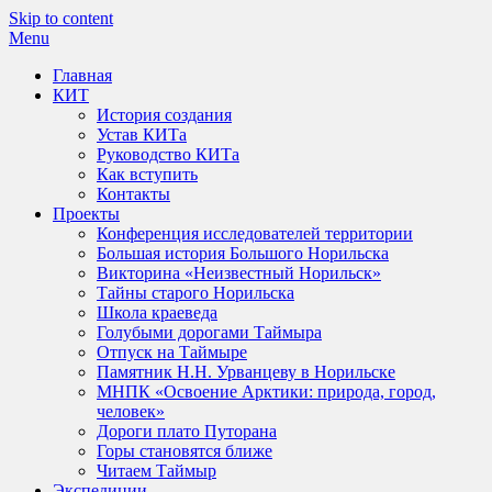
Skip to content
Menu
Главная
КИТ
История создания
Устав КИТа
Руководство КИТа
Как вступить
Контакты
Проекты
Конференция исследователей территории
Большая история Большого Норильска
Викторина «Неизвестный Норильск»
Тайны старого Норильска
Школа краеведа
Голубыми дорогами Таймыра
Отпуск на Таймыре
Памятник Н.Н. Урванцеву в Норильске
МНПК «Освоение Арктики: природа, город,
человек»
Дороги плато Путорана
Горы становятся ближе
Читаем Таймыр
Экспедиции