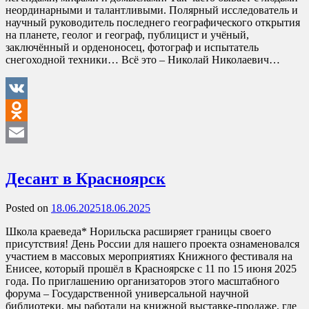
неординарными и талантливыми. Полярный исследователь и
научный руководитель последнего географического открытия
на планете, геолог и географ, публицист и учёный,
заключённый и орденоносец, фотограф и испытатель
снегоходной техники… Всё это – Николай Николаевич…
VK
Odnoklassniki
Email
Десант в Красноярск
Posted on
18.06.2025
18.06.2025
Школа краеведа* Норильска расширяет границы своего
присутствия! День России для нашего проекта ознаменовался
участием в массовых мероприятиях Книжного фестиваля на
Енисее, который прошёл в Красноярске с 11 по 15 июня 2025
года. По приглашению организаторов этого масштабного
форума – Государственной универсальной научной
библиотеки, мы работали на книжной выставке-продаже, где