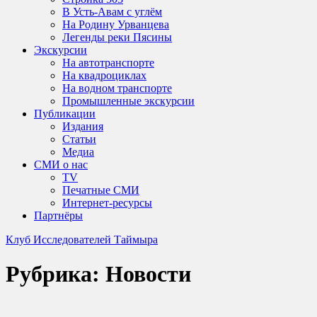
В Усть-Авам с углём
На Родину Урванцева
Легенды реки Пясины
Экскурсии
На автотранспорте
На квадроциклах
На водном транспорте
Промышленные экскурсии
Публикации
Издания
Статьи
Медиа
СМИ о нас
TV
Печатные СМИ
Интернет-ресурсы
Партнёры
Клуб Исследователей Таймыра
Рубрика:
Новости