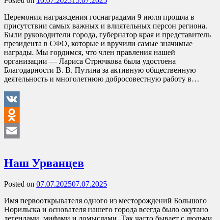
Posted on
10.07.2025
15.07.2025
Церемония награждения госнаградами 9 июля прошла в
присутствии самых важных и влиятельных персон региона.
Были руководители города, губернатор края и представитель
президента в СФО, которые и вручили самые значимые
награды. Мы гордимся, что член правления нашей
организации — Лариса Стрючкова была удостоена
Благодарности В. В. Путина за активную общественную
деятельность и многолетнюю добросовестную работу в…
VK
Odnoklassniki
Email
Наш Урванцев
Posted on
07.07.2025
07.07.2025
Имя первооткрывателя одного из месторождений Большого
Норильска и основателя нашего города всегда было окутано
легендами, мифами и домыслами. Так часто бывает с людьми