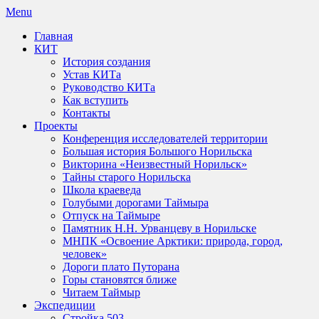
Skip
Menu
to
Главная
content
КИТ
История создания
Устав КИТа
Руководство КИТа
Как вступить
Контакты
Проекты
Конференция исследователей территории
Большая история Большого Норильска
Викторина «Неизвестный Норильск»
Тайны старого Норильска
Школа краеведа
Голубыми дорогами Таймыра
Отпуск на Таймыре
Памятник Н.Н. Урванцеву в Норильске
МНПК «Освоение Арктики: природа, город,
человек»
Дороги плато Путорана
Горы становятся ближе
Читаем Таймыр
Экспедиции
Стройка 503