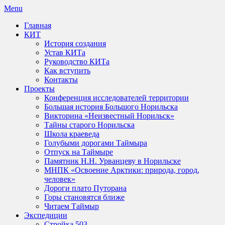
Skip
Menu
to
Главная
content
КИТ
История создания
Устав КИТа
Руководство КИТа
Как вступить
Контакты
Проекты
Конференция исследователей территории
Большая история Большого Норильска
Викторина «Неизвестный Норильск»
Тайны старого Норильска
Школа краеведа
Голубыми дорогами Таймыра
Отпуск на Таймыре
Памятник Н.Н. Урванцеву в Норильске
МНПК «Освоение Арктики: природа, город,
человек»
Дороги плато Путорана
Горы становятся ближе
Читаем Таймыр
Экспедиции
Стройка 503