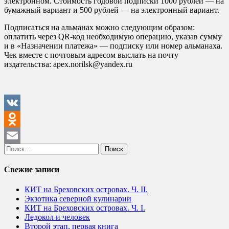
электронном. Стоимость годовой подписки 1000 рублей — на
бумажный вариант и 500 рублей — на электронный вариант.
Подписаться на альманах можно следующим образом:
оплатить через QR-код необходимую операцию, указав сумму
и в «Назначении платежа» — подписку или номер альманаха.
Чек вместе с почтовым адресом выслать на почту
издательства: apex.norilsk@yandex.ru
VK
Odnoklassniki
Найти:
Email
Свежие записи
КИТ на Бреховских островах. Ч. II.
Экзотика северной кулинарии
КИТ на Бреховских островах. Ч. I.
Ледокол и человек
Второй этап, первая книга