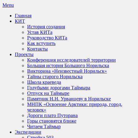
Skip
Menu
to
Главная
content
КИТ
История создания
Устав КИТа
Руководство КИТа
Как вступить
Контакты
Проекты
Конференция исследователей территории
Большая история Большого Норильска
Викторина «Неизвестный Норильск»
Тайны старого Норильска
Школа краеведа
Голубыми дорогами Таймыра
Отпуск на Таймыре
Памятник Н.Н. Урванцеву в Норильске
МНПК «Освоение Арктики: природа, город,
человек»
Дороги плато Путорана
Горы становятся ближе
Читаем Таймыр
Экспедиции
Стройка 503