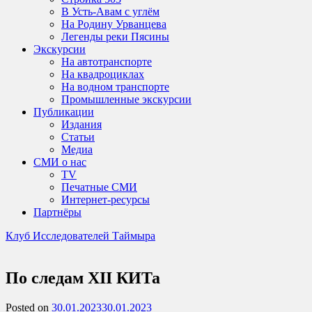
В Усть-Авам с углём
На Родину Урванцева
Легенды реки Пясины
Экскурсии
На автотранспорте
На квадроциклах
На водном транспорте
Промышленные экскурсии
Публикации
Издания
Статьи
Медиа
СМИ о нас
TV
Печатные СМИ
Интернет-ресурсы
Партнёры
Клуб Исследователей Таймыра
По следам XII КИТа
Posted on
30.01.2023
30.01.2023