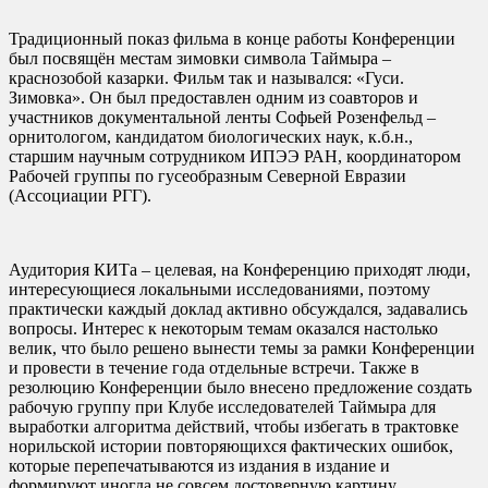
Традиционный показ фильма в конце работы Конференции
был посвящён местам зимовки символа Таймыра –
краснозобой казарки. Фильм так и назывался: «Гуси.
Зимовка». Он был предоставлен одним из соавторов и
участников документальной ленты Софьей Розенфельд –
орнитологом, кандидатом биологических наук, к.б.н.,
старшим научным сотрудником ИПЭЭ РАН, координатором
Рабочей группы по гусеобразным Северной Евразии
(Ассоциации РГГ).
Аудитория КИТа – целевая, на Конференцию приходят люди,
интересующиеся локальными исследованиями, поэтому
практически каждый доклад активно обсуждался, задавались
вопросы. Интерес к некоторым темам оказался настолько
велик, что было решено вынести темы за рамки Конференции
и провести в течение года отдельные встречи. Также в
резолюцию Конференции было внесено предложение создать
рабочую группу при Клубе исследователей Таймыра для
выработки алгоритма действий, чтобы избегать в трактовке
норильской истории повторяющихся фактических ошибок,
которые перепечатываются из издания в издание и
формируют иногда не совсем достоверную картину