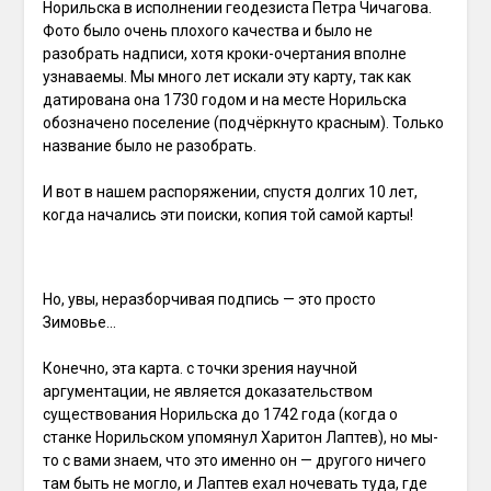
Норильска в исполнении геодезиста Петра Чичагова.
Фото было очень плохого качества и было не
разобрать надписи, хотя кроки-очертания вполне
узнаваемы. Мы много лет искали эту карту, так как
датирована она 1730 годом и на месте Норильска
обозначено поселение (подчёркнуто красным). Только
название было не разобрать.
И вот в нашем распоряжении, спустя долгих 10 лет,
когда начались эти поиски, копия той самой карты!
Но, увы, неразборчивая подпись — это просто
Зимовье…
Конечно, эта карта. с точки зрения научной
аргументации, не является доказательством
существования Норильска до 1742 года (когда о
станке Норильском упомянул Харитон Лаптев), но мы-
то с вами знаем, что это именно он — другого ничего
там быть не могло, и Лаптев ехал ночевать туда, где