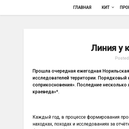
Skip
ГЛАВНАЯ
КИТ
ПРО
to
content
Линия у 
Poste
Прошла очередная ежегодная Норильская
исследователей территории. Порядковый н
соприкосновения». Последние несколько л
краеведа»*.
Каждый год, в процессе формирования пр
находках, походах и исследованиях за отчё