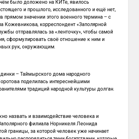
 о чём было доложено на КИТе, явилось
стоящего и прошлого, исследованного и ещё нет,
и в прямом значении этого военного термина – с
ла Кожевникова, корреспондент «Заполярной
службы отправлялась за «ленточку», чтобы самой
ия, сформулировать своё отношение к ним и
ервых рук, окружающим.
удинки – Таймырского дома народного
 Поротова поделилась интереснейшими
анителями традиций народной культуры долган.
но назвать и взаимодействие человека и
 Заполярного филиала Норникеля Леонида
ой границы, за которой человек уже начинает
вильно распорядиться теми богатствами, которые