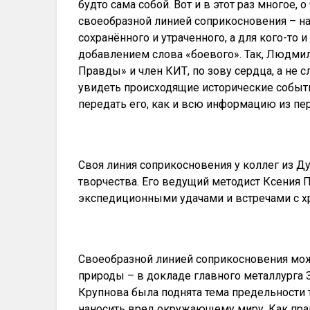
будто сама собой. Вот и в этот раз многое,
своеобразной линией соприкосновения – на
сохранённого и утраченного, а для кого-то 
добавлением слова «боевого». Так, Людми
Правды» и член КИТ, по зову сердца, а не 
увидеть происходящие исторические событ
передать его, как и всю информацию из п
Своя линия соприкосновения у коллег из Д
творчества. Его ведущий методист Ксения
экспедиционными удачами и встречами с хр
Своеобразной линией соприкосновения мож
природы – в докладе главного металлурга
Крупнова была поднята тема предельности т
наносить вред окружающему миру. Как пра