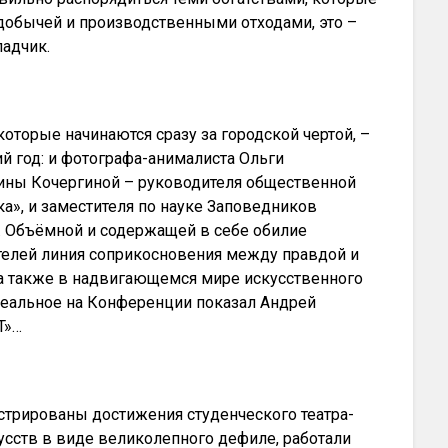
 добычей и производственными отходами, это –
ладчик.
которые начинаются сразу за городской чертой, –
й год: и фотографа-анималиста Ольги
лины Кочергиной – руководителя общественной
а», и заместителя по науке Заповедников
. Объёмной и содержащей в себе обилие
телей линия соприкосновения между правдой и
а также в надвигающемся мире искусственного
 реальное на Конференции показал Андрей
T»…
стрированы достижения студенческого театра-
сств в виде великолепного дефиле, работали