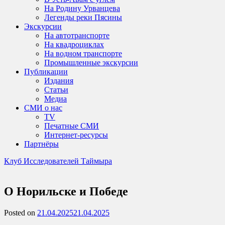
На Родину Урванцева
Легенды реки Пясины
Экскурсии
На автотранспорте
На квадроциклах
На водном транспорте
Промышленные экскурсии
Публикации
Издания
Статьи
Медиа
СМИ о нас
TV
Печатные СМИ
Интернет-ресурсы
Партнёры
Клуб Исследователей Таймыра
О Норильске и Победе
Posted on
21.04.2025
21.04.2025