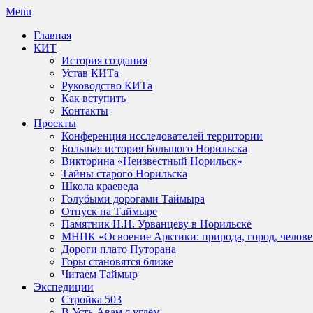
Skip
Menu
to
Главная
content
КИТ
История создания
Устав КИТа
Руководство КИТа
Как вступить
Контакты
Проекты
Конференция исследователей территории
Большая история Большого Норильска
Викторина «Неизвестный Норильск»
Тайны старого Норильска
Школа краеведа
Голубыми дорогами Таймыра
Отпуск на Таймыре
Памятник Н.Н. Урванцеву в Норильске
МНПК «Освоение Арктики: природа, город, челове
Дороги плато Путорана
Горы становятся ближе
Читаем Таймыр
Экспедиции
Стройка 503
В Усть-Авам с углём