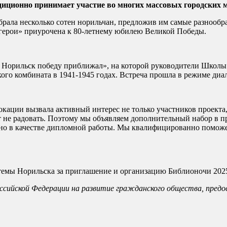
диционно принимает участие во многих массовых городских 
брала несколько сотен норильчан, предложив им самые разнообра
 герои» приурочена к 80-летнему юбилею Великой Победы.
 Норильск победу приближал», на которой руководители Школы 
ого комбината в 1941-1945 годах. Встреча прошла в режиме ди
локации вызвала активный интерес не только участников проекта
т не радовать. Поэтому мы объявляем дополнительный набор в про
но в качестве дипломной работы. Мы квалифицированно поможем 
темы Норильска за приглашение и организацию Библионочи 202
оссийской Федерации на развитие гражданского общества, пред