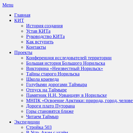
Skip
Menu
to
Главная
content
КИТ
История создания
Устав КИТа
Руководство КИТа
Как вступить
Контакты
Проекты
Конференция исследователей территории
Большая история Большого Норильска
Викторина «Неизвестный Норильск»
Тайны старого Норильска
Школа краеведа
Голубыми дорогами Таймыра
Отпуск на Таймыре
Памятник Н.Н. Урванцеву в Норильске
МНПК «Освоение Арктики: природа, город, челове
Дороги плато Путорана
Горы становятся ближе
Читаем Таймыр
Экспедиции
Стройка 503
В Усть-Авам с углём