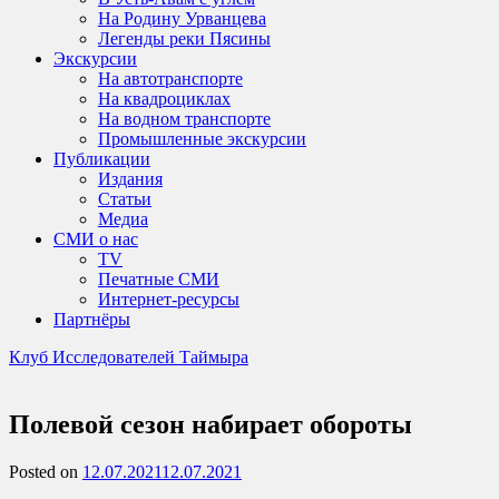
На Родину Урванцева
Легенды реки Пясины
Экскурсии
На автотранспорте
На квадроциклах
На водном транспорте
Промышленные экскурсии
Публикации
Издания
Статьи
Медиа
СМИ о нас
TV
Печатные СМИ
Интернет-ресурсы
Партнёры
Клуб Исследователей Таймыра
Полевой сезон набирает обороты
Posted on
12.07.2021
12.07.2021