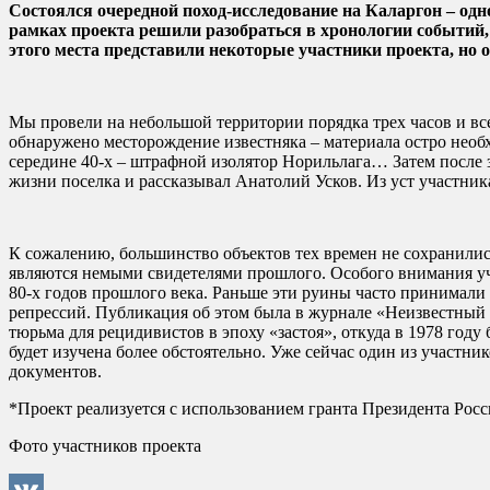
Состоялся очередной поход-исследование на Каларгон – од
рамках проекта решили разобраться в хронологии событий,
этого места представили некоторые участники проекта, но 
Мы провели на небольшой территории порядка трех часов и все 
обнаружено месторождение известняка – материала остро необх
середине 40-х – штрафной изолятор Норильлага… Затем после 
жизни поселка и рассказывал Анатолий Усков. Из уст участн
К сожалению, большинство объектов тех времен не сохранилис
являются немыми свидетелями прошлого. Особого внимания уч
80-х годов прошлого века. Раньше эти руины часто принимали 
репрессий. Публикация об этом была в журнале «Неизвестный Н
тюрьма для рецидивистов в эпоху «застоя», откуда в 1978 год
будет изучена более обстоятельно. Уже сейчас один из участн
документов.
*Проект реализуется с использованием гранта Президента Рос
Фото участников проекта