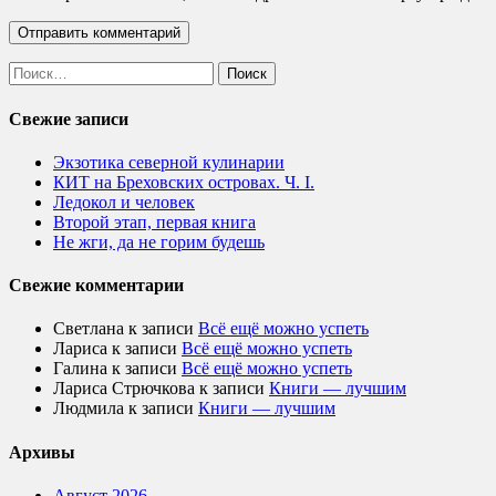
Найти:
Свежие записи
Экзотика северной кулинарии
КИТ на Бреховских островах. Ч. I.
Ледокол и человек
Второй этап, первая книга
Не жги, да не горим будешь
Свежие комментарии
Светлана
к записи
Всё ещё можно успеть
Лариса
к записи
Всё ещё можно успеть
Галина
к записи
Всё ещё можно успеть
Лариса Стрючкова
к записи
Книги — лучшим
Людмила
к записи
Книги — лучшим
Архивы
Август 2026