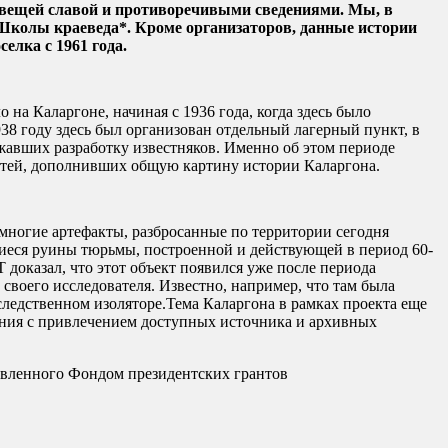
ловещей славой и противоречивыми сведениями. Мы, в
 Школы краеведа*. Кроме организаторов, данные истории
елка с 1961 года.
на Каларгоне, начиная с 1936 года, когда здесь было
38 году здесь был организован отдельный лагерный пункт, в
жавших разработку известняков. Именно об этом периоде
стей, дополнивших общую картину истории Каларгона.
многие артефакты, разбросанные по территории сегодня
иеся руины тюрьмы, построенной и действующей в период 60-
 доказал, что этот объект появился уже после периода
своего исследователя. Известно, например, что там была
следственном изоляторе.Тема Каларгона в рамках проекта еще
вания с привлечением доступных источника и архивных
тавленного Фондом президентских грантов