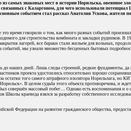
но из самых знаковых мест в истории Норильска, овеянное з
 связанных с Каларгоном, для чего использовали потенциал
основным событием стал рассказ Анатолия Ускова, жителя пос
это время говорили о том, как много разных событий произошло 
одимого для строительства комбината и закладки рудников. В 19
закрытия лагерей, все бараки стали жильем для вольных, продол
ика событий, мы узнали множество бесценных бытовых подробно
ь до наших дней. Лишь следы строений, редкие фундаменты, да 
астников проекта удостоились относительно хорошо сохранивш
за остатки того самого штрафного изолятора Норильлага, но КИТ
орильск». В целом судьба этого объекта противоречива, и ждет 
у был совершён массовый побег… Однако есть воспоминания и о 
иков Школы краеведа взялся за разработку собственного исследо
сийской Федерации на развитие гражданского общества, предос