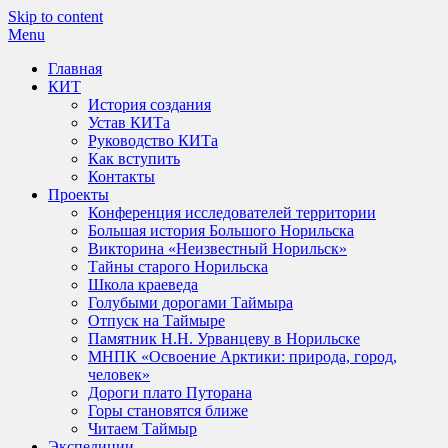
Skip to content
Menu
Главная
КИТ
История создания
Устав КИТа
Руководство КИТа
Как вступить
Контакты
Проекты
Конференция исследователей территории
Большая история Большого Норильска
Викторина «Неизвестный Норильск»
Тайны старого Норильска
Школа краеведа
Голубыми дорогами Таймыра
Отпуск на Таймыре
Памятник Н.Н. Урванцеву в Норильске
МНПК «Освоение Арктики: природа, город,
человек»
Дороги плато Путорана
Горы становятся ближе
Читаем Таймыр
Экспедиции