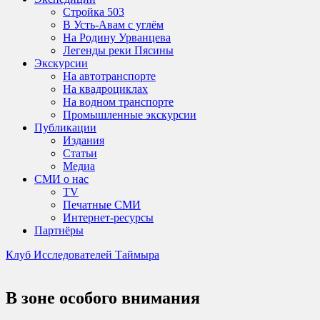
Стройка 503
В Усть-Авам с углём
На Родину Урванцева
Легенды реки Пясины
Экскурсии
На автотранспорте
На квадроциклах
На водном транспорте
Промышленные экскурсии
Публикации
Издания
Статьи
Медиа
СМИ о нас
TV
Печатные СМИ
Интернет-ресурсы
Партнёры
Клуб Исследователей Таймыра
В зоне особого внимания