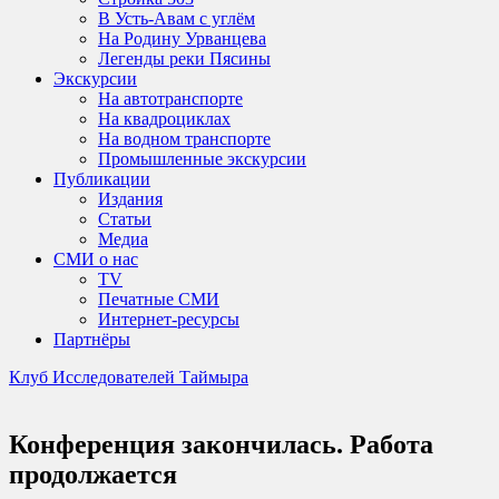
В Усть-Авам с углём
На Родину Урванцева
Легенды реки Пясины
Экскурсии
На автотранспорте
На квадроциклах
На водном транспорте
Промышленные экскурсии
Публикации
Издания
Статьи
Медиа
СМИ о нас
TV
Печатные СМИ
Интернет-ресурсы
Партнёры
Клуб Исследователей Таймыра
Конференция закончилась. Работа
продолжается