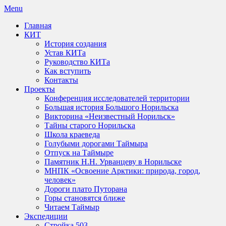
Skip
Menu
to
Главная
content
КИТ
История создания
Устав КИТа
Руководство КИТа
Как вступить
Контакты
Проекты
Конференция исследователей территории
Большая история Большого Норильска
Викторина «Неизвестный Норильск»
Тайны старого Норильска
Школа краеведа
Голубыми дорогами Таймыра
Отпуск на Таймыре
Памятник Н.Н. Урванцеву в Норильске
МНПК «Освоение Арктики: природа, город,
человек»
Дороги плато Путорана
Горы становятся ближе
Читаем Таймыр
Экспедиции
Стройка 503